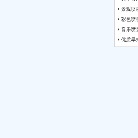
景观喷
彩色喷
音乐喷
优质旱