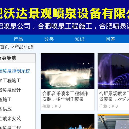
产品
分类
知识
问答
首页
->产品/服务
分类导航
应喷泉控制系统
泉工程施工
景喷泉设计
合肥音乐喷泉工程制作
合肥景观喷泉
安装，多年制作喷泉
景喷泉，欢迎
程施工
价格：¥ 0
价格：¥ 0
备供应
控喷泉安装
乐喷泉工程