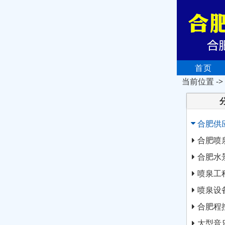
首页
当前位置 ->
合肥供
合肥喷
合肥水
喷泉工
喷泉设
合肥程
大型音