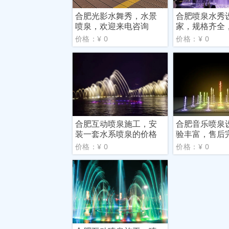
合肥光影水舞秀，水景
合肥喷泉水秀
喷泉，欢迎来电咨询
家，规格齐全
方
价格：¥ 0
价格：¥ 0
合肥互动喷泉施工，安
合肥音乐喷泉
装一套水系喷泉的价格
验丰富，售后
是多
价格：¥ 0
价格：¥ 0