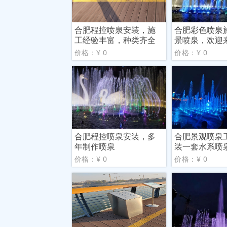
合肥程控喷泉安装，施
合肥彩色喷泉
工经验丰富，种类齐全
景喷泉，欢迎
价格：¥ 0
价格：¥ 0
合肥程控喷泉安装，多
合肥景观喷泉
年制作喷泉
装一套水系喷
是多
价格：¥ 0
价格：¥ 0