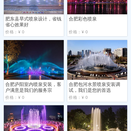
肥东县旱式喷泉设计，省钱
合肥彩色喷泉
省心效果好
价格：¥ 0
价格：¥ 0
合肥庐阳室内喷泉安装，客
合肥包河水景喷泉安装调
户满意是我们的服务宗
试，我们是您的首选
价格：¥ 0
价格：¥ 0