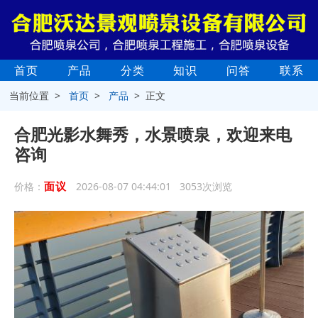
首页
产品
分类
知识
问答
联系
当前位置 >
首页
>
产品
> 正文
合肥光影水舞秀，水景喷泉，欢迎来电
咨询
面议
价格：
2026-08-07 04:44:01 3053次浏览