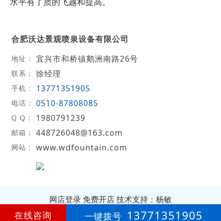
水平有了质的飞越和提高。
合肥沃达景观喷泉设备有限公司
宜兴市和桥镇鹅洲南路26号
地址：
徐经理
联系：
13771351905
手机：
0510-87808085
电话：
1980791239
Q Q：
448726048@163.com
邮箱：
www.wdfountain.com
网站：
网店登录
免费开店
技术支持：杨敏
13771351905
在线咨询
一键拨号
第
8年