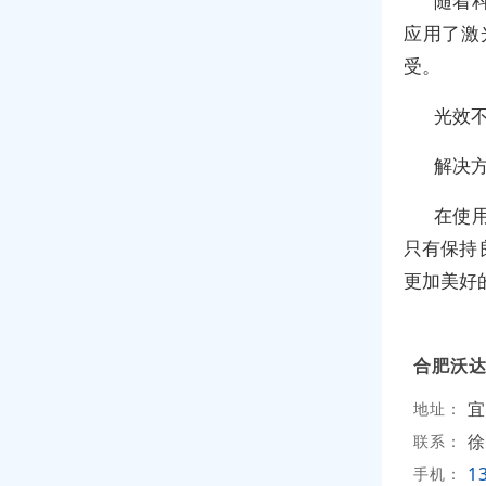
随着
应用了激
受。
光效
解决
在使
只有保持
更加美好
合肥沃
宜
地址：
徐
联系：
1
手机：