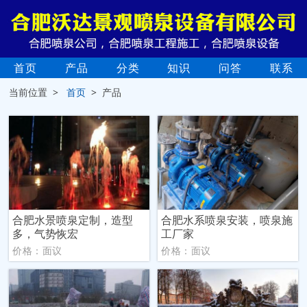
首页
产品
分类
知识
问答
联系
当前位置 >
首页
> 产品
合肥水景喷泉定制，造型
合肥水系喷泉安装，喷泉施
多，气势恢宏
工厂家
价格：面议
价格：面议